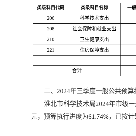
类级科目代码
类级科目名称
一
20
6
科学技术支出
20
8
社会保障和就业支出
210
卫生健康支出
221
住房保障支出
合计
二、
2024年
三
季度一般公共预算
淮北市科学技术局
2024
年市级一
元，预算执行进度为
6
1
.
7
4%
，已按计